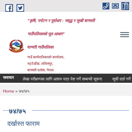
Skip to main content
"कृषि, पर्यटन र पूर्वाधार : समृद्ध र सुखी बागमती
गाउँपालिकाको मूल आधार"
वाग्मती गाउँपालिका
गाउँ कार्यपालिकाको कार्यालय,
भट्टेडाँडा, ललितपुर,
बागमती प्रदेश, नेपाल
समाचार
लेखा परीक्षणका लागि आशय पत्र पेश गर्ने सम्बन्धी सूचना
सूची दर्ता गर्ने स
You are here
Home
» ७४/७५
७४/७५
दर्खास्त फाराम