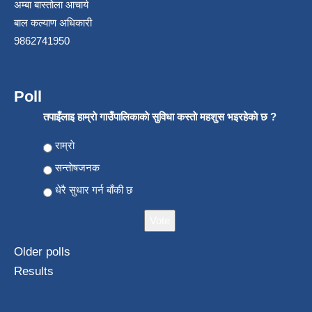
अम्बा बास्तोला आचार्य
बाल कल्याण अधिकारी
9862741950
Poll
तपाइँलाइ हाम्राे गाउँपालिकाकाे सुविधा कस्ताे महशुस भइरहेकाे छ ?
Choices
राम्राे
सन्ताेषजनक
धेरै सुधार गर्न बाँकी छ
Older polls
Results