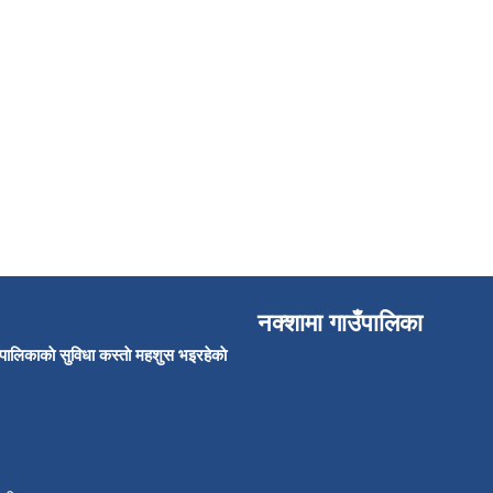
नक्शामा गाउँपालिका
उँपालिकाकाे सुविधा कस्ताे महशुस भइरहेकाे