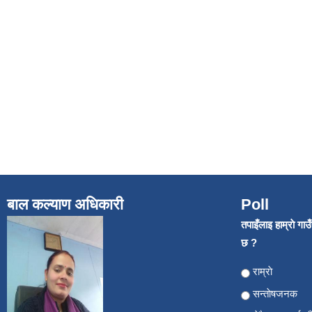
बाल कल्याण अधिकारी
Poll
तपाइँलाइ हाम्राे गा
छ ?
Choices
राम्राे
सन्ताेषजनक