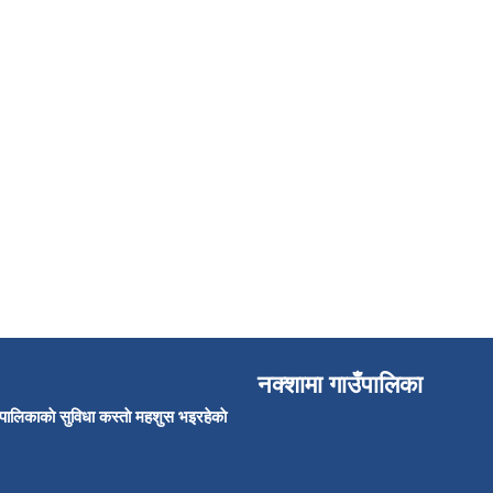
नक्शामा गाउँपालिका
उँपालिकाकाे सुविधा कस्ताे महशुस भइरहेकाे