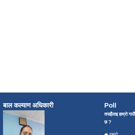
बाल कल्याण अधिकारी
Poll
तपाइँलाइ हाम्राे गा
छ ?
Choices
राम्राे