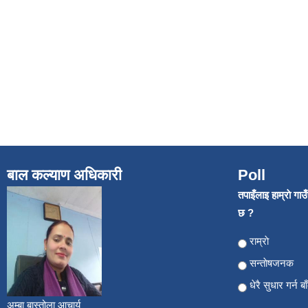
बाल कल्याण अधिकारी
Poll
तपाइँलाइ हाम्राे गा
छ ?
Choices
राम्राे
सन्ताेषजनक
धेरै सुधार गर्न ब
अम्बा बास्तोला आचार्य