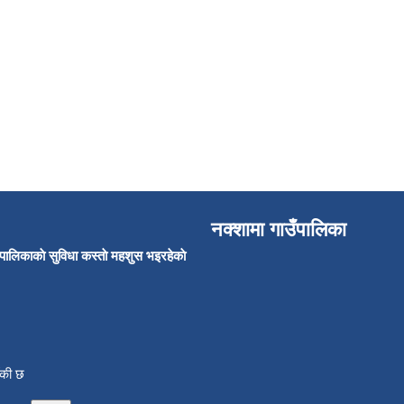
नक्शामा गाउँपालिका
उँपालिकाकाे सुविधा कस्ताे महशुस भइरहेकाे
ाँकी छ