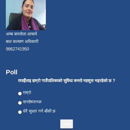
अम्बा बास्तोला आचार्य
बाल कल्याण अधिकारी
9862741950
Poll
तपाइँलाइ हाम्राे गाउँपालिकाकाे सुविधा कस्ताे महशुस भइरहेकाे छ ?
Choices
राम्राे
सन्ताेषजनक
धेरै सुधार गर्न बाँकी छ