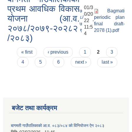
प्रथम आवधिक विकास
01/3
७
Bagmati
0/20
योजना (आ.व.
८/
periodic plan
22 -
७
final draft-
२०७८/२०७९-२०२८२
11:5
९
2078 (1).pdf
4
/२०८३)
Pages
« first
‹ previous
1
2
3
4
5
6
next ›
last »
बजेट तथा कार्यक्रम
बागमती गाउँपालिकाको आ.व. ०८३/०८४ को विनियोजन ऐन २०८३
मिति:
07/07/2026 - 11:46