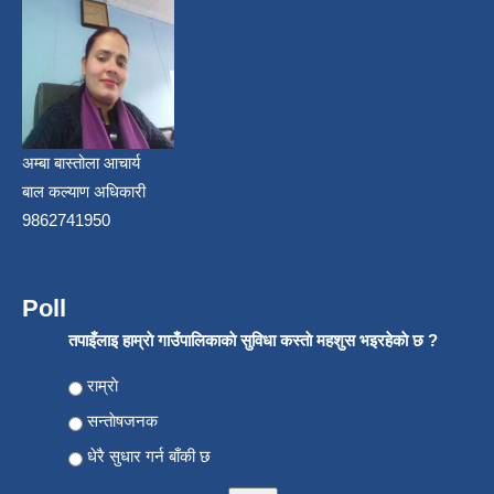
अम्बा बास्तोला आचार्य
बाल कल्याण अधिकारी
9862741950
Poll
तपाइँलाइ हाम्राे गाउँपालिकाकाे सुविधा कस्ताे महशुस भइरहेकाे छ ?
Choices
राम्राे
सन्ताेषजनक
धेरै सुधार गर्न बाँकी छ