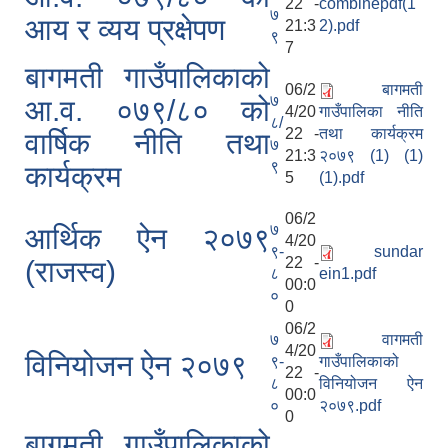
22 -
combinepdf(1
७
आय र व्यय प्रक्षेपण
21:3
2).pdf
९
7
बागमती गाउँपालिकाको
06/2
बागमती
७
आ.व. ०७९/८० को
4/20
गाउँपालिका नीति
८/
22 -
तथा कार्यक्रम
वार्षिक नीति तथा
७
21:3
२०७९ (1) (1)
९
कार्यक्रम
5
(1).pdf
06/2
७
आर्थिक ऐन २०७९
4/20
९-
sundar
22 -
(राजस्व)
८
ein1.pdf
00:0
०
0
06/2
७
वागमती
4/20
विनियोजन ऐन २०७९
९-
गाउँपालिकाको
22 -
८
विनियोजन ऐन
00:0
०
२०७९.pdf
0
बागमती गाउँपालिकाको