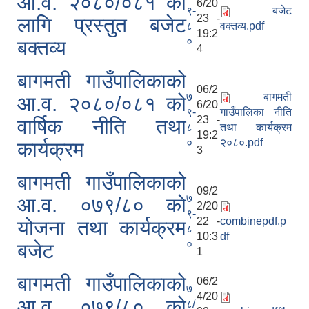
आ.व. २०८०/०८१ को
6/20
९-
बजेट
23 -
लागि प्रस्तुत बजेट
८
वक्तव्य.pdf
19:2
स्थानीय तहको वडा बाट हुने सिफारिस तथा प्रमाणीकरण विधि सम्बन्धी हाते पुस्तिका
०
बक्तव्य
4
बागमती गाउँपालिकाको
06/2
७
बागमती
आ.व. २०८०/०८१ को
6/20
९-
गाउँपालिका नीति
23 -
वार्षिक नीति तथा
८
तथा कार्यक्रम
19:2
०
२०८०.pdf
कार्यक्रम
3
बागमती गाउँपालिकाको
09/2
७
आ.व. ०७९/८० को
2/20
९-
22 -
combinepdf.p
योजना तथा कार्यक्रम
८
10:3
df
०
बजेट
1
बागमती गाउँपालिकाको
06/2
७
4/20
आ.व. ०७९/८० को
८/