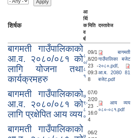
आ
र्थि
शिर्षक
क
मिति
दस्तावेज
व
र्ष
बागमती गाउँपालिकाको
09/1
बागमती
८
आ.व. २०८०/०८१ को
8/20
गाउँपालिका बजेट
०/
23 -
२०८०.pdf
,
लागि योजना तथा
८
09:3
आ.ब. 2080 81
१
कार्यक्रमहरु
8
बजेट.pdf
बागमती गाउँपालिकाको
07/0
७
2/20
आ.व. २०८०/०८१ को
९-
आय व्यय
23 -
८
०८०-०८१.pdf
लागि प्रक्षेपित आय व्यय
16:0
०
4
बागमती गाउँपालिकाको
06/2
७