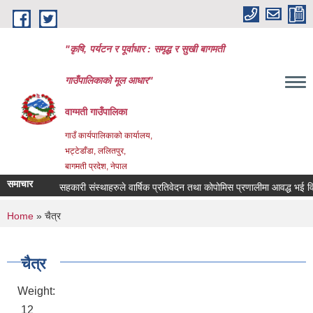
Skip to main content
"कृषि, पर्यटन र पूर्वाधार : समृद्ध र सुखी बागमती
गाउँपालिकाको मूल आधार"
वाग्मती गाउँपालिका
गाउँ कार्यपालिकाको कार्यालय,
भट्टेडाँडा, ललितपुर,
बागमती प्रदेश, नेपाल
समाचार
सहकारी संस्थाहरुले वार्षिक प्रतिवेदन तथा कोपोमिस प्रणालीमा आवद्ध भई विवर
You are here
Home
» चैत्र
चैत्र
Weight:
12