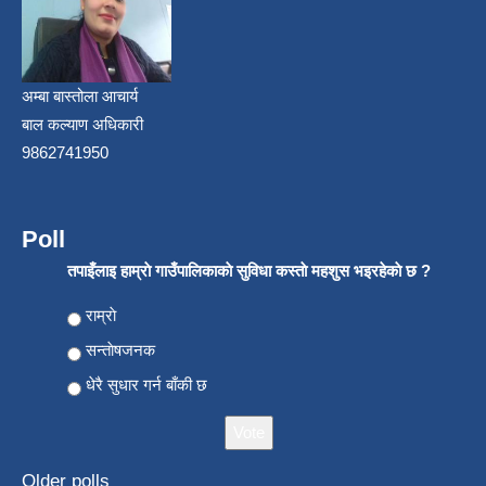
अम्बा बास्तोला आचार्य
बाल कल्याण अधिकारी
9862741950
Poll
तपाइँलाइ हाम्राे गाउँपालिकाकाे सुविधा कस्ताे महशुस भइरहेकाे छ ?
Choices
राम्राे
सन्ताेषजनक
धेरै सुधार गर्न बाँकी छ
Older polls