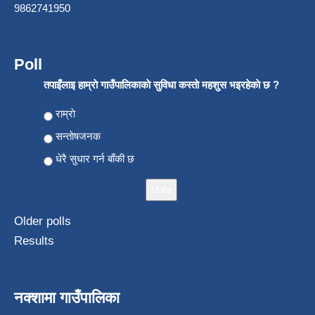
9862741950
Poll
तपाइँलाइ हाम्राे गाउँपालिकाकाे सुविधा कस्ताे महशुस भइरहेकाे छ ?
Choices
राम्राे
सन्ताेषजनक
धेरै सुधार गर्न बाँकी छ
Older polls
Results
नक्शामा गाउँपालिका