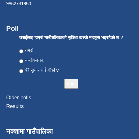
9862741950
Poll
तपाइँलाइ हाम्राे गाउँपालिकाकाे सुविधा कस्ताे महशुस भइरहेकाे छ ?
Choices
राम्राे
सन्ताेषजनक
धेरै सुधार गर्न बाँकी छ
Older polls
Results
नक्शामा गाउँपालिका