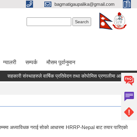
bagmatigaupalika@gmail.com
Search form
Search
ग्यालरी
सम्पर्क
मौसम पूर्वानुमान
सहकारी संस्थाहरुले वार्षिक प्रतिवेदन तथा कोपोमिस प्रणालीमा आवद्ध भई विवरण 
मसान्तसम्ममा अध्याविधक गराई साेको आधारमा HRRP-Nepal बाट तयार पारिएकाे