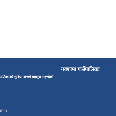
नक्शामा गाउँपालिका
उँपालिकाकाे सुविधा कस्ताे महशुस भइरहेकाे
ाँकी छ