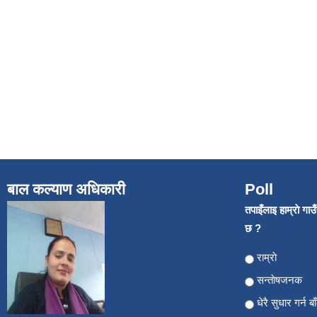
बाल कल्याण अधिकारी
Poll
तपाइँलाइ हाम्राे गा
छ ?
Choices
राम्राे
सन्ताेषजनक
धेरै सुधार गर्न ब