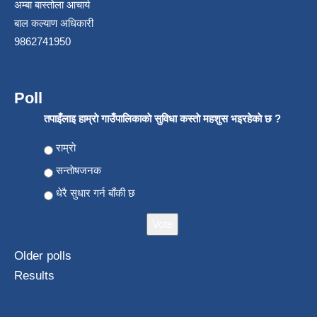
अम्बा बास्तोला आचार्य
बाल कल्याण अधिकारी
9862741950
Poll
तपाइँलाइ हाम्राे गाउँपालिकाकाे सुविधा कस्ताे महशुस भइरहेकाे छ ?
Choices
राम्राे
सन्ताेषजनक
धेरै सुधार गर्न बाँकी छ
Older polls
Results