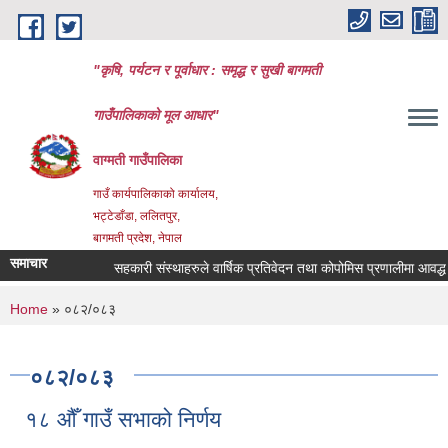
Skip to main content
"कृषि, पर्यटन र पूर्वाधार : समृद्ध र सुखी बागमती
गाउँपालिकाको मूल आधार"
वाग्मती गाउँपालिका
गाउँ कार्यपालिकाको कार्यालय,
भट्टेडाँडा, ललितपुर,
बागमती प्रदेश, नेपाल
समाचार
सहकारी संस्थाहरुले वार्षिक प्रतिवेदन तथा कोपोमिस प्रणालीमा आवद्ध भई
You are here
Home
» ०८२/०८३
०८२/०८३
१८ औँ गाउँ सभाको निर्णय