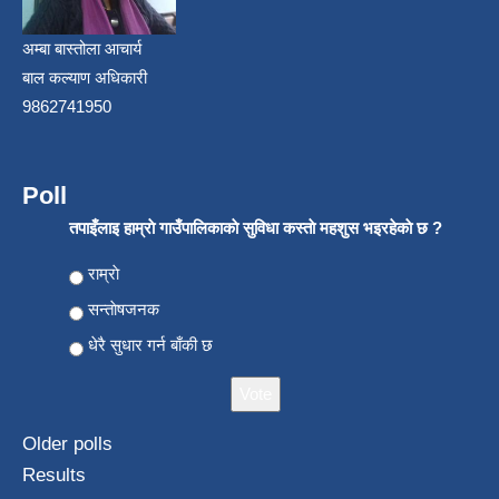
अम्बा बास्तोला आचार्य
बाल कल्याण अधिकारी
9862741950
Poll
तपाइँलाइ हाम्राे गाउँपालिकाकाे सुविधा कस्ताे महशुस भइरहेकाे छ ?
Choices
राम्राे
सन्ताेषजनक
धेरै सुधार गर्न बाँकी छ
Older polls
Results