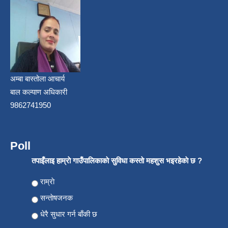
अम्बा बास्तोला आचार्य
बाल कल्याण अधिकारी
9862741950
Poll
तपाइँलाइ हाम्राे गाउँपालिकाकाे सुविधा कस्ताे महशुस भइरहेकाे छ ?
Choices
राम्राे
सन्ताेषजनक
धेरै सुधार गर्न बाँकी छ