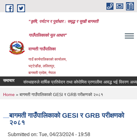
Skip to main content
"कृषि, पर्यटन र पूर्वाधार : समृद्ध र सुखी बागमती
गाउँपालिकाको मूल आधार"
वाग्मती गाउँपालिका
गाउँ कार्यपालिकाको कार्यालय,
भट्टेडाँडा, ललितपुर,
बागमती प्रदेश, नेपाल
समाचार
सहकारी संस्थाहरुले वार्षिक प्रतिवेदन तथा कोपोमिस प्रणालीमा आवद्ध भई विवरण अध्यावधिक गर्
You are here
Home
» बागमती गाउँपालिकाको GESI र GRB परीक्षणको २०८१
बागमती गाउँपालिकाको GESI र GRB परीक्षणको
२०८१
Submitted on:
Tue, 04/23/2024 - 19:58