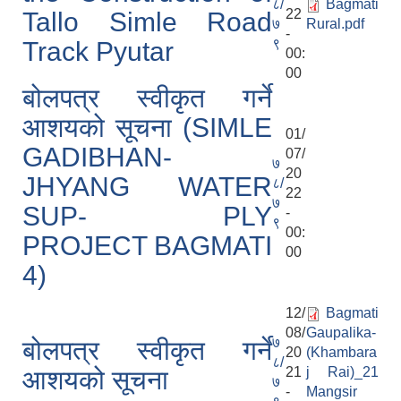
८/
Bagmati
22
Tallo Simle Road
७
Rural.pdf
-
९
Track Pyutar
स्थानीय तहको वडा बाट हुने सिफारिस तथा प्रमाणीकरण विधि सम्बन्धी हाते पुस्तिका
00:
00
बोलपत्र स्वीकृत गर्ने
आशयको सूचना (SIMLE
01/
GADIBHAN-
07/
७
20
JHYANG WATER
८/
22
७
SUP- PLY
-
९
00:
PROJECT BAGMATI
00
4)
12/
Bagmati
08/
Gaupalika-
७
बोलपत्र स्वीकृत गर्ने
20
(Khambara
८/
21
j Rai)_21
आशयको सूचना
७
-
Mangsir