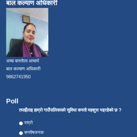
बाल कल्याण अधिकारी
अम्बा बास्तोला आचार्य
बाल कल्याण अधिकारी
9862741950
Poll
तपाइँलाइ हाम्राे गाउँपालिकाकाे सुविधा कस्ताे महशुस भइरहेकाे छ ?
Choices
राम्राे
सन्ताेषजनक