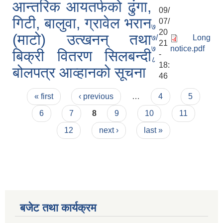
आन्तरिक आयतर्फको ढुंगा,
09/
गिटी, बालुवा, ग्रावेल भरान
07/
७
20
(माटो) उत्खनन् तथा
७/
Long
21
७
notice.pdf
बिक्री वितरण सिलबन्दी
-
८
18:
बोलपत्र आव्हानको सूचना
46
Pages
« first
‹ previous
…
4
5
6
7
8
9
10
11
12
next ›
last »
बजेट तथा कार्यक्रम