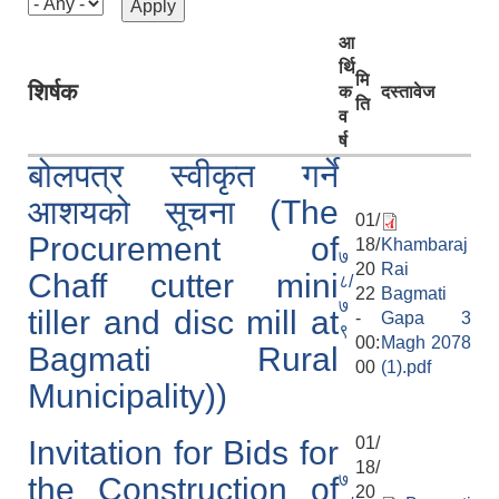
आ
र्थि
मि
शिर्षक
क
दस्तावेज
ति
व
र्ष
बोलपत्र स्वीकृत गर्ने
आशयको सूचना (The
01/
Procurement of
18/
Khambaraj
७
20
Rai
Chaff cutter mini
८/
22
Bagmati
७
tiller and disc mill at
-
Gapa 3
९
00:
Magh 2078
Bagmati Rural
00
(1).pdf
Municipality))
01/
Invitation for Bids for
18/
७
the Construction of
20