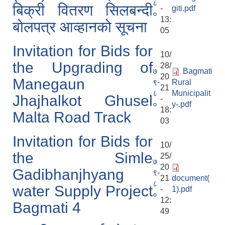
८
बिक्री वितरण सिलबन्दी
-
giti.pdf
०
13:
बोलपत्र आव्हानको सूचना
05
Invitation for Bids for
10/
the Upgrading of
28/
७
Bagmati
20
Manegaun
९-
Rural
21
८
Municipalit
Jhajhalkot Ghusel
-
०
y-.pdf
18:
Malta Road Track
03
Invitation for Bids for
10/
the Simle
25/
७
20
Gadibhanjhyang
९-
21
document(
८
water Supply Project
-
1).pdf
०
12:
Bagmati 4
49