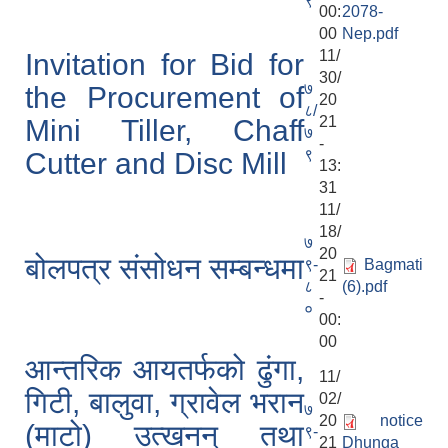
९
00:
2078-
00
Nep.pdf
11/
Invitation for Bid for
30/
७
the Procurement of
20
८/
21
Mini Tiller, Chaff
७
-
९
Cutter and Disc Mill
13:
31
11/
18/
७
20
बोलपत्र संसोधन सम्बन्धमा
९-
Bagmati
21
८
(6).pdf
-
०
00:
00
आन्तरिक आयतर्फको ढुंगा,
11/
गिटी, बालुवा, ग्रावेल भरान
02/
७
20
notice
(माटो) उत्खनन् तथा
९-
21
Dhunga