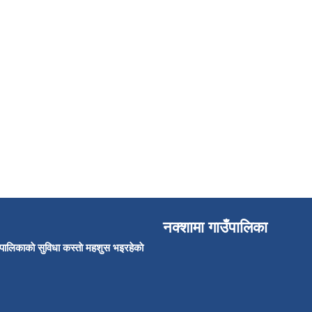
नक्शामा गाउँपालिका
उँपालिकाकाे सुविधा कस्ताे महशुस भइरहेकाे