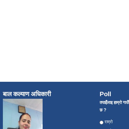
बाल कल्याण अधिकारी
Poll
तपाइँलाइ हाम्राे गा
छ ?
Choices
राम्राे