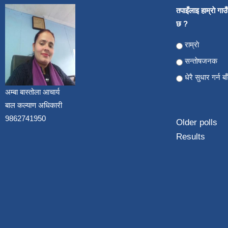
तपाइँलाइ हाम्राे गा
छ ?
Choices
राम्राे
सन्ताेषजनक
धेरै सुधार गर्न ब
अम्बा बास्तोला आचार्य
बाल कल्याण अधिकारी
9862741950
Older polls
Results