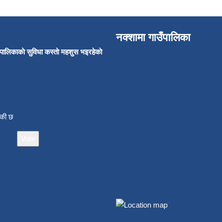
नक्शामा गाउँपालिका
उँपालिकाकाे सुविधा कस्ताे महशुस भइरहेकाे
ाँकी छ