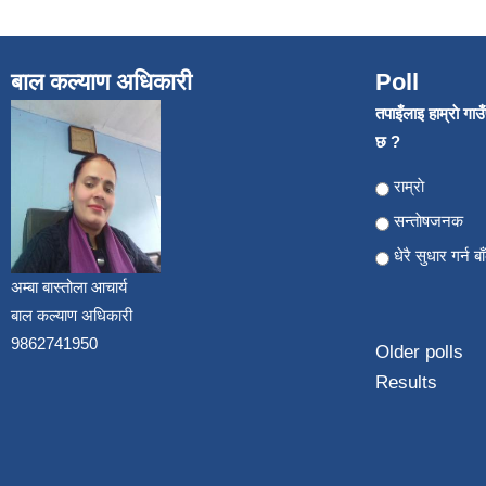
बाल कल्याण अधिकारी
Poll
तपाइँलाइ हाम्राे गा
छ ?
Choices
राम्राे
सन्ताेषजनक
धेरै सुधार गर्न ब
अम्बा बास्तोला आचार्य
बाल कल्याण अधिकारी
9862741950
Older polls
Results