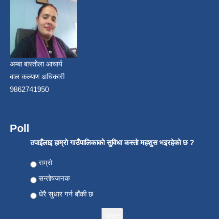
अम्बा बास्तोला आचार्य
बाल कल्याण अधिकारी
9862741950
Poll
तपाइँलाइ हाम्राे गाउँपालिकाकाे सुविधा कस्ताे महशुस भइरहेकाे छ ?
Choices
राम्राे
सन्ताेषजनक
धेरै सुधार गर्न बाँकी छ