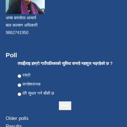
अम्बा बास्तोला आचार्य
बाल कल्याण अधिकारी
9862741950
Poll
तपाइँलाइ हाम्राे गाउँपालिकाकाे सुविधा कस्ताे महशुस भइरहेकाे छ ?
Choices
राम्राे
सन्ताेषजनक
धेरै सुधार गर्न बाँकी छ
Older polls
Results