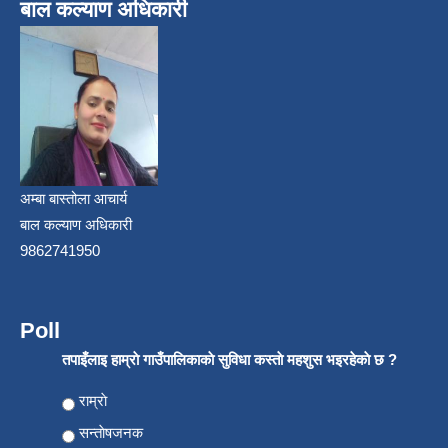
बाल कल्याण अधिकारी
अम्बा बास्तोला आचार्य
बाल कल्याण अधिकारी
9862741950
Poll
तपाइँलाइ हाम्राे गाउँपालिकाकाे सुविधा कस्ताे महशुस भइरहेकाे छ ?
Choices
राम्राे
सन्ताेषजनक