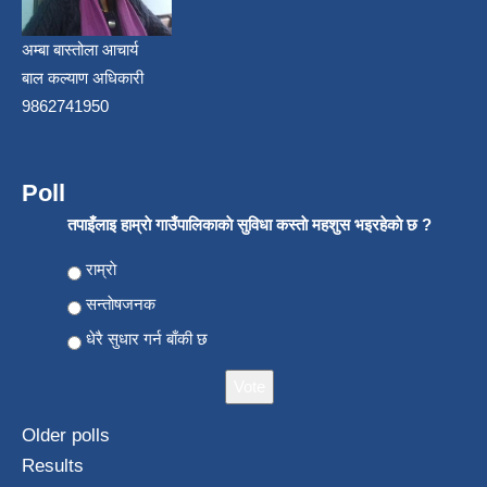
अम्बा बास्तोला आचार्य
बाल कल्याण अधिकारी
9862741950
Poll
तपाइँलाइ हाम्राे गाउँपालिकाकाे सुविधा कस्ताे महशुस भइरहेकाे छ ?
Choices
राम्राे
सन्ताेषजनक
धेरै सुधार गर्न बाँकी छ
Older polls
Results