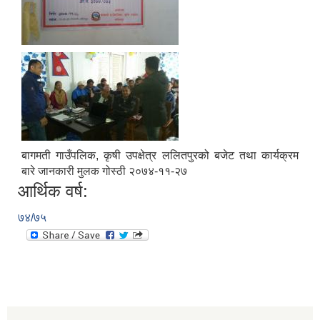
स्थानीय तहको वडा बाट हुने सिफारिस तथा प्रमाणीकरण विधि सम्बन्धी हाते पुस्तिका
बागमती गाउँपलिक, कृषी उपक्षेत्र ललितपुरको बजेट तथा कार्यक्रम
बारे जानकारी मुलक गोस्ठी २०७४-११-२७
आर्थिक वर्ष:
७४/७५