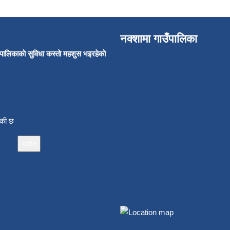
नक्शामा गाउँपालिका
उँपालिकाकाे सुविधा कस्ताे महशुस भइरहेकाे
ाँकी छ