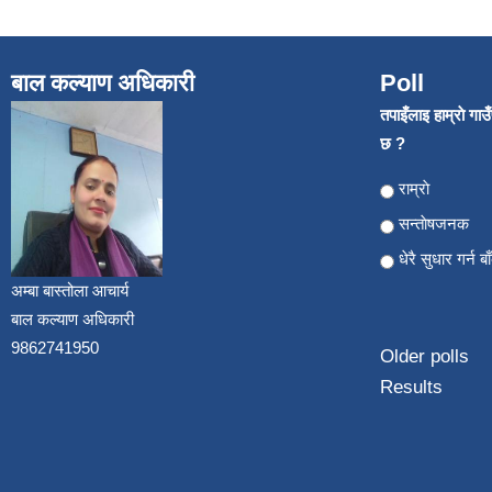
बाल कल्याण अधिकारी
Poll
तपाइँलाइ हाम्राे गा
छ ?
Choices
राम्राे
सन्ताेषजनक
धेरै सुधार गर्न ब
अम्बा बास्तोला आचार्य
बाल कल्याण अधिकारी
9862741950
Older polls
Results