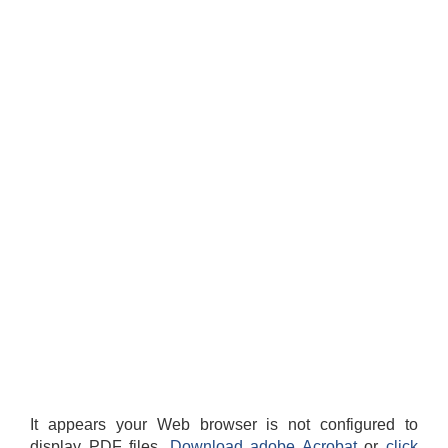
स्थानीय तहको वडा बाट हुने सिफारिस तथा प्रमाणीकरण विधि सम्बन्धी हाते पुस्तिका
It appears your Web browser is not configured to
display PDF files.
Download adobe Acrobat
or
click