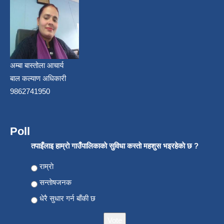
अम्बा बास्तोला आचार्य
बाल कल्याण अधिकारी
9862741950
Poll
तपाइँलाइ हाम्राे गाउँपालिकाकाे सुविधा कस्ताे महशुस भइरहेकाे छ ?
Choices
राम्राे
सन्ताेषजनक
धेरै सुधार गर्न बाँकी छ