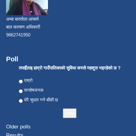
अम्बा बास्तोला आचार्य
बाल कल्याण अधिकारी
9862741950
Poll
तपाइँलाइ हाम्राे गाउँपालिकाकाे सुविधा कस्ताे महशुस भइरहेकाे छ ?
Choices
राम्राे
सन्ताेषजनक
धेरै सुधार गर्न बाँकी छ
Older polls
Results