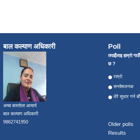
बाल कल्याण अधिकारी
Poll
तपाइँलाइ हाम्राे गा
छ ?
Choices
राम्राे
सन्ताेषजनक
धेरै सुधार गर्न ब
अम्बा बास्तोला आचार्य
बाल कल्याण अधिकारी
9862741950
Older polls
Results