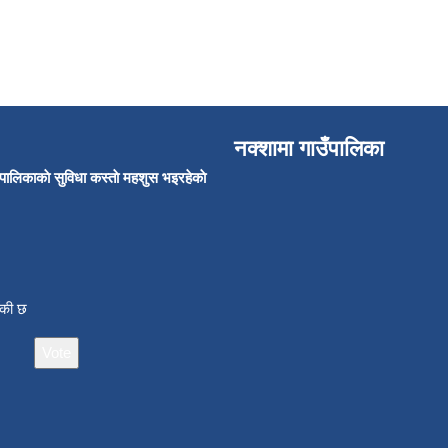
नक्शामा गाउँपालिका
उँपालिकाकाे सुविधा कस्ताे महशुस भइरहेकाे
ाँकी छ