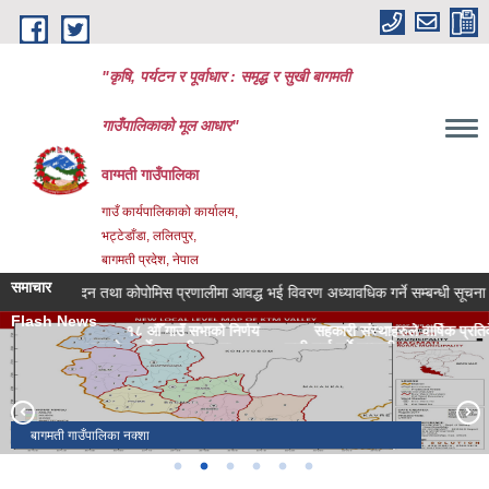
Skip to main content
"कृषि, पर्यटन र पूर्वाधार : समृद्ध र सुखी बागमती
गाउँपालिकाको मूल आधार"
वाग्मती गाउँपालिका
गाउँ कार्यपालिकाको कार्यालय,
भट्टेडाँडा, ललितपुर,
बागमती प्रदेश, नेपाल
समाचार
र्षिक प्रतिवेदन तथा कोपोमिस प्रणालीमा आवद्ध भई विवरण अध्यावधिक गर्ने सम्बन्धी सूचना
Flash News
णय
१८ औँ गाउँ सभाको निर्णय
सहकारी संस्थाहरुले वार्षिक प्रतिवेदन तथा क
 पत्र पेश गर्ने सम्बन्धी सूचना
सूची दर्ता गर्ने सम्बन्धी सूचना
बागमती गाउँपालिका कार्यालय भवन
बागमती गाउँपालिका नक्शा
बागमती गाउँपालिका वडा ३ काे तीनपानेमा रहेकाे राडर ।
प्राकृतिक झरना
सातकन्या ताेरी बारी
जिवन