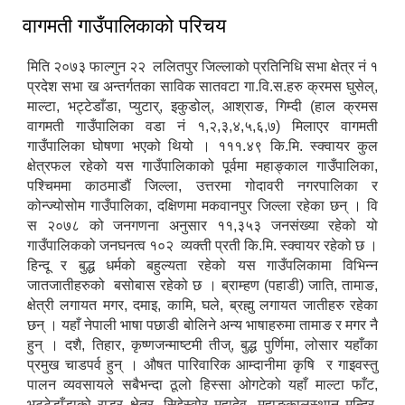
वागमती गाउँपालिकाको परिचय
मिति २०७३ फाल्गुन २२ ललितपुर जिल्लाको प्रतिनिधि सभा क्षेत्र नं १
प्रदेश सभा ख अन्तर्गतका साविक सातवटा गा.वि.स.हरु क्रमस घुसेल्,
माल्टा, भट्टेडाँडा, प्युटार्, इकुडोल्, आश्राङ, गिम्दी (हाल क्रमस
वागमती गाउँपालिका वडा नं १,२,३,४,५,६,७) मिलाएर वागमती
गाउँपालिका घोषणा भएको थियो । १११.४९ कि.मि. स्क्वायर कुल
क्षेत्रफल रहेको यस गाउँपालिकाको पूर्वमा महाङ्काल गाउँपालिका,
पश्चिममा काठमाडौं जिल्ला, उत्तरमा गोदावरी नगरपालिका र
कोन्ज्योसोम गाउँपालिका, दक्षिणमा मकवानपुर जिल्ला रहेका छन् । वि
स २०७८ को जनगणना अनुसार ११,३५३ जनसंख्या रहेको यो
गाउँपालिकको जनघनत्व १०२ व्यक्ती प्रती कि.मि. स्क्वायर रहेको छ ।
हिन्दू र बुद्ध धर्मको बहुल्यता रहेको यस गाउँपलिकामा विभिन्न
जातजातीहरुको बसोबास रहेको छ । ब्राम्हण (पहाडी) जाति, तामाङ,
क्षेत्री लगायत मगर, दमाइ, कामि, घले, ब्रह्मु लगायत जातीहरु रहेका
छन् । यहाँ नेपाली भाषा पछाडी बोलिने अन्य भाषाहरुमा तामाङ र मगर नै
हुन् । दशै, तिहार, कृष्णजन्माष्टमी तीज्, बुद्ध पुर्णिमा, लोसार यहाँका
प्रमुख चाडपर्व हुन् । औषत पारिवारिक आम्दानीमा कृषि र गाइवस्तु
पालन व्यवसायले सबैभन्दा ठूलो हिस्सा ओगटेको यहाँ माल्टा फाँट,
भट्टेडाँडाको राडर क्षेत्र, सिद्देस्वोर महादेव, महाङकालस्थान मन्दिर्,