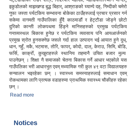
इकुडोलको माझखण्ड बुद्ध बिहार्, आश्राङको घ्याम्पे दह्, गिम्दीको चमेरो
गुफा जस्ता पर्यटकिय सम्भावना बोकेका ठाउँहरुलाई प्रचार प्रसार गर्न
स्थानीय तहको वडा बाट हुने सिफारिस तथा प्रमाणीकरण विधि सम्बन्धी हाते पुस्तिका
सकेमा वागमती गाउँपालिका हुँदै काठमाडौं र हेट्टौडा जोड्ने छोटो
दुरिको कान्ती लोकपथमा हिंड्ने मानिसहरुको प्रमुख पर्यटकिय
गन्तव्यस्थल बिकास हुनेछ र पर्यटकिय व्यवसाय पनि आयआर्जनको
प्रमुख स्रोत हुनसक्नेछ जसले गर्दा हाल उत्पादन भई आयात हुने दुध्,
धान, गहुँ, मकै, भटमास, तोरि, फापर्, कोदो, दाल्, केराउ, सिमि, बोडि,
फर्सि, काक्रोँ, कुखुराहरुले स्थानिय तहमानै उचित बजार मुल्य
पाउनेछन् । शिक्षा नै समाजको चेतना बिकास गर्ने आधार भएकोले यस
गाउँपलिका भरी आधारभुत एवम् मध्यामिक गरी कुल ४९ वटा विद्यालयहरु
सन्चालन भइरहेका छन् । स्वास्थ्य समस्याहरुलाई समाधान एवम्
रोकथामका लागि प्रत्यक वडाहरुमा प्राथमिक स्वास्थ्य चौकीहरु रहेका
छन् ।
Read more
about वागमती गाउँपालिकाको परिचय
Notices