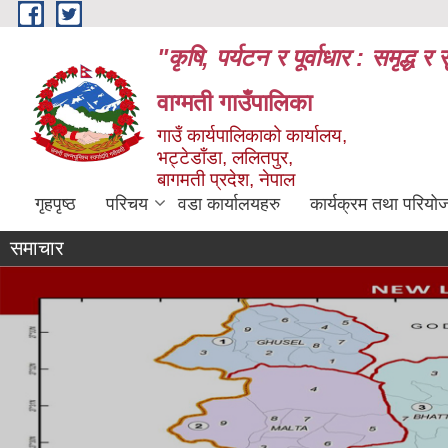
Skip to main content
"कृषि, पर्यटन र पूर्वाधार : समृद्
वाग्मती गाउँपालिका
गाउँ कार्यपालिकाको कार्यालय,
भट्टेडाँडा, ललितपुर,
बागमती प्रदेश, नेपाल
गृहपृष्ठ
परिचय
वडा कार्यालयहरु
कार्यक्रम तथा परियो
समाचार
Flash News
कारी संस्थाहरुले वार्षिक प्रतिवेदन तथा कोपोमिस प्रणालीमा आवद्ध भई विवरण अध्यावधिक गर्ने सम्बन्धी सूचना
लेखा 