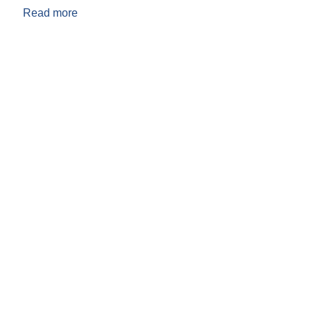
Read more
about कार्यसम्पादनका लागि कार्य विवरण शर्त (TOR) हस
२०८२