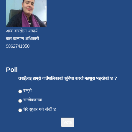
अम्बा बास्तोला आचार्य
बाल कल्याण अधिकारी
9862741950
Poll
तपाइँलाइ हाम्राे गाउँपालिकाकाे सुविधा कस्ताे महशुस भइरहेकाे छ ?
Choices
राम्राे
सन्ताेषजनक
धेरै सुधार गर्न बाँकी छ